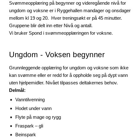
S
vømmeopplæring på begynner og videregående
nivå
for
ungdom og voksne er i
Rygge
hallen mandager og onsdager
mellom kl
19 og 20
. Hver treningsøkt er på 45 minutter.
Gruppene blir delt inn etter Nivå og antall.
Vi bruker Spond i svømmeopplæringen for voksne.
Ungdom -
Voksen
begynner
Grunnleggende opplæring for ungdom og voksne som ikke
kan svømme eller er redd for å oppholde seg på dypt vann
uten hjelpemidler. Nivået tilpasses deltakernes behov.
Delmål:
Vanntilvenning
Hodet under vann
Flyte på mage og rygg
Fraspark – gli
Beinspark