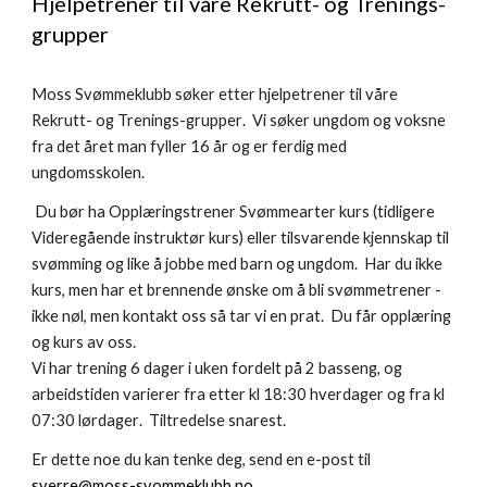
Hjelpetrener til våre Rekrutt- og Trenings-
grupper
Moss Svømmeklubb søker etter
hjelpetrener til våre
Rekrutt- og Trenings-grupper
. Vi søker ungdom og voksne
fra
det året man fyller 16 år og er ferdig med
ungdomsskolen.
Du bør ha Opplæringstrener Svømmearter kurs (tidligere
Videregående instruktør kurs) eller tilsvarende
kjennskap til
svømming og like å
jobbe
med barn og ungdom. Har du ikke
kurs
, men har et brennende ønske om å bli svømmetrener -
ikke nøl, men kontakt oss så tar vi en prat.
Du får opplæring
og kurs av oss.
Vi har trening 6 dager i uken fordelt på
2
basseng, og
arbeidstiden varierer fra etter kl 18:30 hverdager og fra kl
07:30 lørdager
.
Tiltredelse snarest.
Er dette noe du kan tenke deg, send en e-post til
sverre@moss-svommeklubb.no